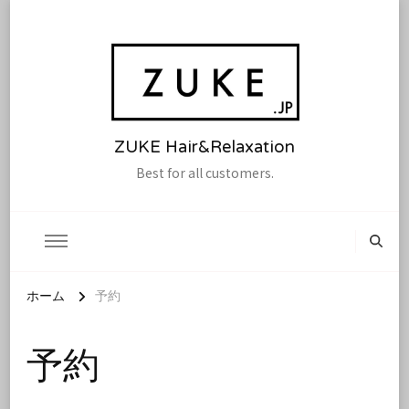
ZUKE Hair&Relaxation
Best for all customers.
ホーム
予約
予約